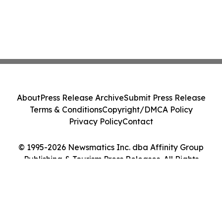
About
Press Release Archive
Submit Press Release
Terms & Conditions
Copyright/DMCA Policy
Privacy Policy
Contact
© 1995-2026 Newsmatics Inc. dba Affinity Group
Publishing & Tourism Press Releases. All Rights
Reserved.
Cookie Settings / Your Privacy Choices