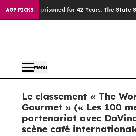
 Imprisoned for 42 Years. The State Says No.
At 
AGP PICKS
Menu
Le classement « The Wor
Gourmet » (« Les 100 mei
partenariat avec DaVinc
scène café international