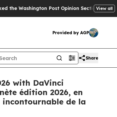
ngton Post Opinion Section but at Least he's ou
View all
Provided by AGP
Share
026 with DaVinci
nète édition 2026, en
 incontournable de la