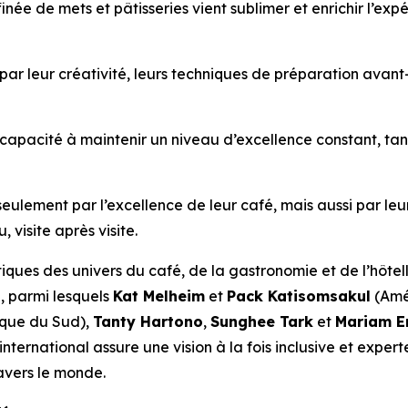
finée de mets et pâtisseries vient sublimer et enrichir l’ex
par leur créativité, leurs techniques de préparation avant-
capacité à maintenir un niveau d’excellence constant, tant
ulement par l’excellence de leur café, mais aussi par leu
 visite après visite.
iques des univers du café, de la gastronomie et de l’hôtell
, parmi lesquels
Kat Melheim
et
Pack Katisomsakul
(Amé
que du Sud),
Tanty Hartono
,
Sunghee Tark
et
Mariam E
nternational assure une vision à la fois inclusive et experte
avers le monde.