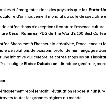
 établies et émergentes dans des pays tels que
les États-Un
pectaculaire d’un mouvement mondial du café de spécialité 
e coffee shops d’exception : il capture l’essence culturell
clare
César Ramírez
, PDG de
The World’s 100 Best Coffe
fee Shops met à l’honneur la créativité, l’excellence et l
onale de solutions de boissons, profondément engagée dan
 une initiative qui célèbre les coffee shops les plus inspir
fé », souligne
Eloise Dubuisson
, directrice générale, mar
ion
éritablement représentatif, l’évaluation repose sur un jury
 travers toutes les grandes régions du monde.